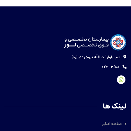
قم، بلوار آیت الله بروجردی (ره)
025-3500
لینک ها
صفحه اصلی